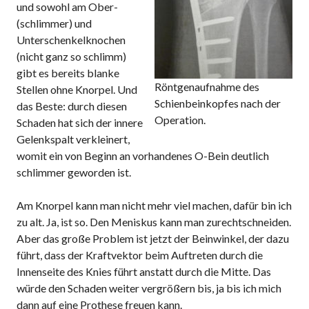
und sowohl am Ober-
(schlimmer) und
Unterschenkelknochen
(nicht ganz so schlimm)
gibt es bereits blanke
Röntgenaufnahme des
Stellen ohne Knorpel. Und
Schienbeinkopfes nach der
das Beste: durch diesen
Operation.
Schaden hat sich der innere
Gelenkspalt verkleinert,
womit ein von Beginn an vorhandenes O-Bein deutlich
schlimmer geworden ist.
Am Knorpel kann man nicht mehr viel machen, dafür bin ich
zu alt. Ja, ist so. Den Meniskus kann man zurechtschneiden.
Aber das große Problem ist jetzt der Beinwinkel, der dazu
führt, dass der Kraftvektor beim Auftreten durch die
Innenseite des Knies führt anstatt durch die Mitte. Das
würde den Schaden weiter vergrößern bis, ja bis ich mich
dann auf eine Prothese freuen kann.