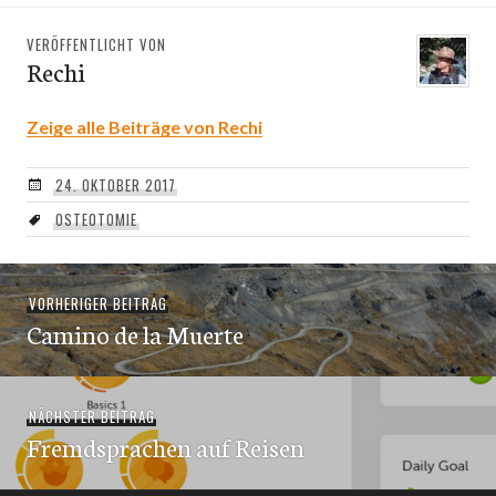
VERÖFFENTLICHT VON
Rechi
Zeige alle Beiträge von Rechi
24. OKTOBER 2017
OSTEOTOMIE
Beitragsnavigation
Vorheriger
VORHERIGER BEITRAG
Camino de la Muerte
Beitrag:
Nächster
NÄCHSTER BEITRAG
Fremdsprachen auf Reisen
Beitrag: