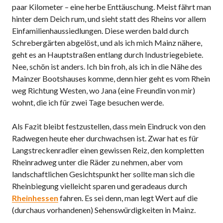
paar Kilometer – eine herbe Enttäuschung. Meist fährt man
hinter dem Deich rum, und sieht statt des Rheins vor allem
Einfamilienhaussiedlungen. Diese werden bald durch
Schrebergärten abgelöst, und als ich mich Mainz nähere,
geht es an Hauptstraßen entlang durch Industriegebiete.
Nee, schön ist anders. Ich bin froh, als ich in die Nähe des
Mainzer Bootshauses komme, denn hier geht es vom Rhein
weg Richtung Westen, wo Jana (eine Freundin von mir)
wohnt, die ich für zwei Tage besuchen werde.
Als Fazit bleibt festzustellen, dass mein Eindruck von den
Radwegen heute eher durchwachsen ist. Zwar hat es für
Langstreckenradler einen gewissen Reiz, den kompletten
Rheinradweg unter die Räder zu nehmen, aber vom
landschaftlichen Gesichtspunkt her sollte man sich die
Rheinbiegung vielleicht sparen und geradeaus durch
Rheinhessen
fahren. Es sei denn, man legt Wert auf die
(durchaus vorhandenen) Sehenswürdigkeiten in Mainz.