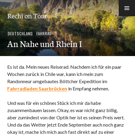
Skip
to
Rechi on Tour
content
DEUTSCHLAND
,
FAHRRAD
An Nahe und Rhein I
Es ist da. Mein neues Reiserad. Nachdem ich für ein paar
Wochen zurück in Chile war, kann ich mein zum
Randonneur umgebautes Böttcher Expedition im
Fahrradladen Saarbrücken
in Empfang nehmen.
Und was für ein schönes Stück ich mir da habe
zusammenbauen lassen. Okay, es war nicht ganz billig,
aber zumindest von der Optik her ist es seinen Preis wert.
Und da das Wetter jetzt Ende September auch noch ganz
okay ist, mache ich mich auch fast direkt auf zu einer