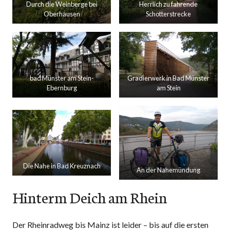
Durch die Weinberge bei
Herrlich zu fahrende
Oberhausen
Schotterstrecke
bad Münster am Stein-
Gradierwerk in Bad Münster
Ebernburg
am Stein
Die Nahe in Bad Kreuznach
An der Nahemündung
Hinterm Deich am Rhein
Der Rheinradweg bis Mainz ist leider – bis auf die ersten