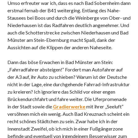
Umso erfreuter war ich, dass es nach Bad Sobernheim dann
erstmal fernab der B41 weiterging. Entlang des Nahe-
Stausees bei Boos und durch die Weinberge von Ober- und
Niederhausen ist das Radfahren deutlich angenehmer. Und
auch die Schotterstrecke zwischen Niederhausen und Bad
Münster am Stein-Ebernburg macht Spaß, dank der
Aussichten auf die Klippen der anderen Naheseite.
Dann das böse Erwachen in Bad Münster am Stein:
„Fahrradfahrer absteigen!“ Fordert man Autofahrer auf
der A3 auf, ihr Auto zu schieben? Warum ist der Deutsche
nicht in der Lage, eine durchgehende Fahrrad-Infrastruktur
zu kreieren? Ich ignoriere das Schild vor einer engen
Brückendurchfahrt und fahre weiter. Die Uferpromenade
in der Stadt sowie die
Gradierwerke
mit ihrer „Seeluft“
versöhnen mich ein wenig. Auch Bad Kreuznach scheint ein
recht schönes Städtchen zu sein. Zwar habe ich in der
Innenstadt Zweifel, ob ich mich in einer Fußgängerzone
befinde und eventuell von irgendeinem Besserwisser zum