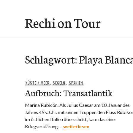
Skip
to
Rechi on Tour
content
Schlagwort:
Playa Blanc
KÜSTE / MEER
,
SEGELN
,
SPANIEN
Aufbruch: Transatlantik
Marina Rubicón. Als Julius Caesar am 10. Januar des
Jahres 49 v. Chr. mit seinen Truppen den Fluss Rubiko
im östlichen Italien überschritt, kam das einer
Aufbruch: Transatla
Kriegserklärung …
weiterlesen