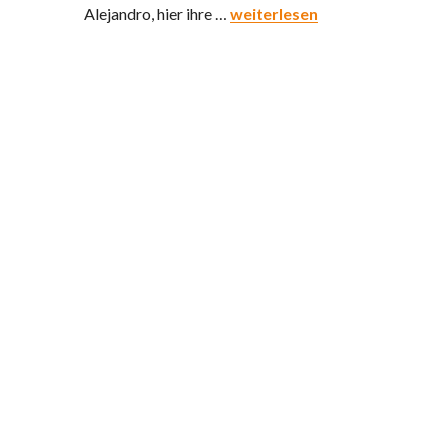
Relax-Wochenende
Alejandro, hier ihre …
weiterlesen