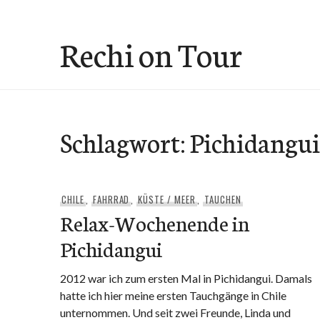
Skip
to
Rechi on Tour
content
Schlagwort:
Pichidangui
CHILE
,
FAHRRAD
,
KÜSTE / MEER
,
TAUCHEN
Relax-Wochenende in
Pichidangui
2012 war ich zum ersten Mal in Pichidangui. Damals
hatte ich hier meine ersten Tauchgänge in Chile
unternommen. Und seit zwei Freunde, Linda und